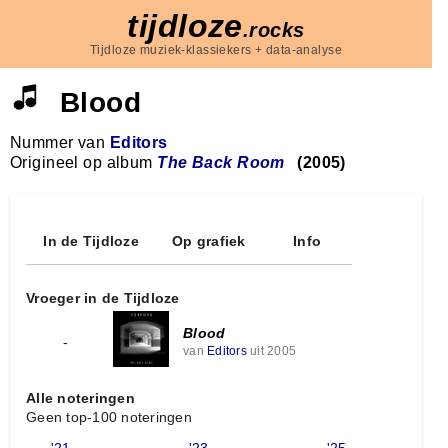
tijdloze
.rocks
Tijdloze muziek-klassiekers + data-analyse
Blood
Nummer van
Editors
Origineel op album
The Back Room
(2005)
In de Tijdloze
Op grafiek
Info
Vroeger in de Tijdloze
Blood
-
van
Editors
uit 2005
Alle noteringen
Geen top-100 noteringen