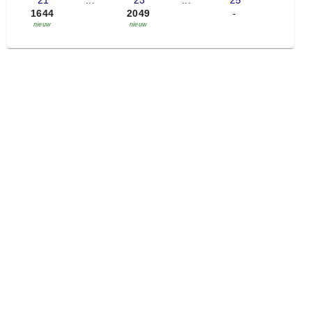
'21
...
'23
...
'25
1644
2049
-
nieuw
nieuw