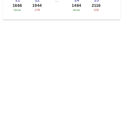
'21
'22
...
'24
'25
1666
1944
1484
2116
nieuw
-278
nieuw
-632