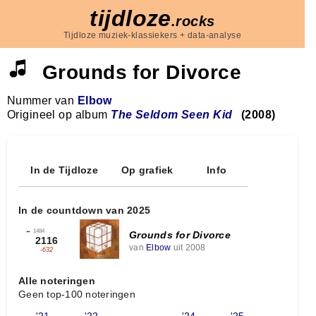
tijdloze
.rocks
Tijdloze muziek-klassiekers + data-analyse
Grounds for Divorce
Nummer van
Elbow
Origineel op album
The Seldom Seen Kid
(2008)
In de Tijdloze
Op grafiek
Info
In de countdown van 2025
←
1484
Grounds for Divorce
2116
van
Elbow
uit 2008
-632
Alle noteringen
Geen top-100 noteringen