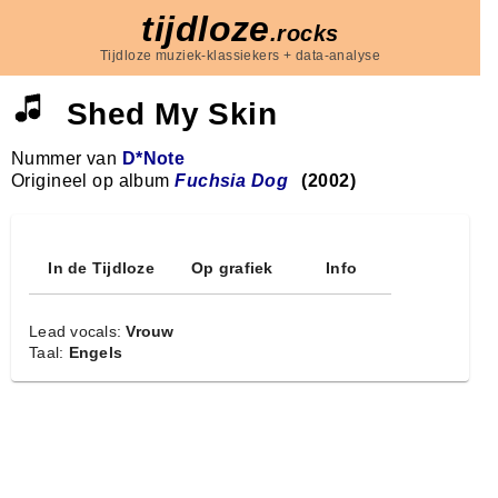
tijdloze
.rocks
Tijdloze muziek-klassiekers + data-analyse
Shed My Skin
Nummer van
D*Note
Origineel op album
Fuchsia Dog
(2002)
In de Tijdloze
Op grafiek
Info
Lead vocals:
Vrouw
Taal:
Engels