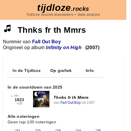
tijdloze
.rocks
Tijdloze muziek-klassiekers + data-analyse
Thnks fr th Mmrs
Nummer van
Fall Out Boy
Origineel op album
Infinity on High
(2007)
In de Tijdloze
Op grafiek
Info
In de countdown van 2025
←
1955
Thnks fr th Mmrs
1823
van
Fall Out Boy
uit 2007
+132
Alle noteringen
Geen top-100 noteringen