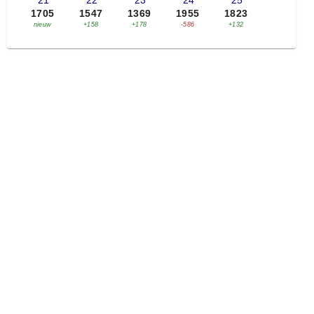
'21
'22
'23
'24
'25
1705
1547
1369
1955
1823
nieuw
+158
+178
-586
+132