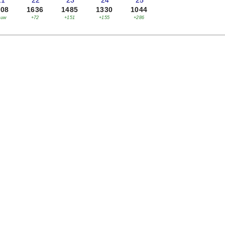
21
'22
'23
'24
'25
708
1636
1485
1330
1044
euw
+72
+151
+155
+286