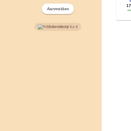
'
1
Aanmelden
ni
Steun ons op Ko-fi