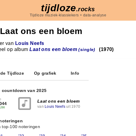
tijdloze
.rocks
Tijdloze muziek-klassiekers + data-analyse
Laat ons een bloem
r van
Louis Neefs
eel op album
Laat ons een bloem
(1970)
(single)
 de Tijdloze
Op grafiek
Info
e countdown van 2025
0
Laat ons een bloem
044
van
Louis Neefs
uit 1970
+286
 noteringen
 top-100 noteringen