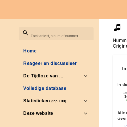
Zoek artiest, album of nummer
Numme
Origin
Home
Reageer en discussieer
In
De Tijdloze van ...
In d
Volledige database
←
133
1
Statistieken
(top 100)
Alle
Deze website
Geen