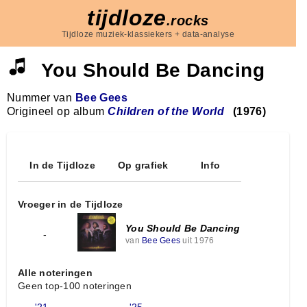
tijdloze
.rocks
Tijdloze muziek-klassiekers + data-analyse
You Should Be Dancing
Nummer van
Bee Gees
Origineel op album
Children of the World
(1976)
In de Tijdloze
Op grafiek
Info
Vroeger in de Tijdloze
You Should Be Dancing
-
van
Bee Gees
uit 1976
Alle noteringen
Geen top-100 noteringen