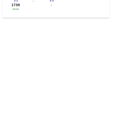
'21
...
'25
1709
-
nieuw