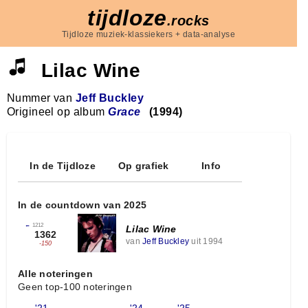
tijdloze
.rocks
Tijdloze muziek-klassiekers + data-analyse
Lilac Wine
Nummer van
Jeff Buckley
Origineel op album
Grace
(1994)
In de Tijdloze
Op grafiek
Info
In de countdown van 2025
←
1212
Lilac Wine
1362
van
Jeff Buckley
uit 1994
-150
Alle noteringen
Geen top-100 noteringen