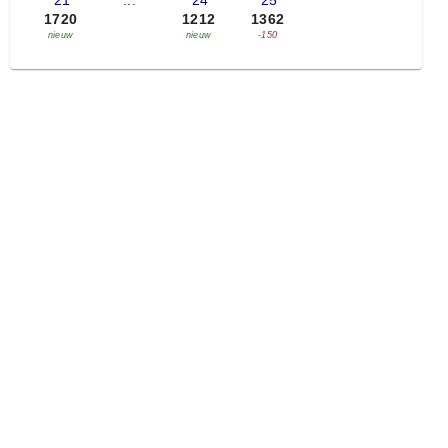
'21
...
'24
'25
1720
1212
1362
nieuw
nieuw
-150