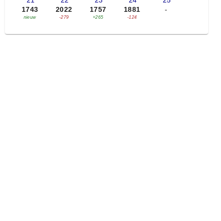
'21
'22
'23
'24
'25
1743
2022
1757
1881
-
nieuw
-279
+265
-124