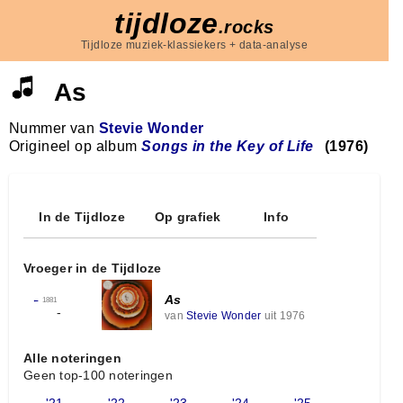
tijdloze
.rocks
Tijdloze muziek-klassiekers + data-analyse
As
Nummer van
Stevie Wonder
Origineel op album
Songs in the Key of Life
(1976)
In de Tijdloze
Op grafiek
Info
Vroeger in de Tijdloze
As
←
1881
-
van
Stevie Wonder
uit 1976
Alle noteringen
Geen top-100 noteringen