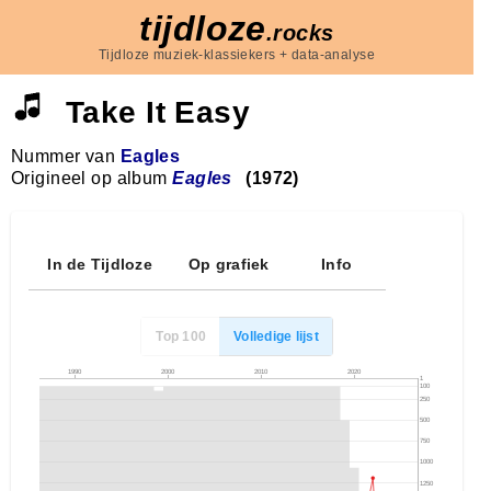
tijdloze
.rocks
Tijdloze muziek-klassiekers + data-analyse
Take It Easy
Nummer van
Eagles
Origineel op album
Eagles
(1972)
In de Tijdloze
Op grafiek
Info
Top 100
Volledige lijst
1990
2000
2010
2020
1
100
250
500
750
1000
1250