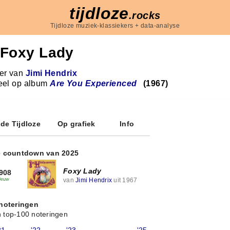
tijdloze
.rocks
Tijdloze muziek-klassiekers + data-analyse
Foxy Lady
r van
Jimi Hendrix
eel op album
Are You Experienced
(1967)
 de Tijdloze
Op grafiek
Info
e countdown van 2025
Foxy Lady
908
van
Jimi Hendrix
uit 1967
ieuw
 noteringen
 top-100 noteringen