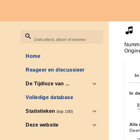
Zoek artiest, album of nummer
Numme
Origin
Home
Reageer en discussieer
In
De Tijdloze van ...
In d
Volledige database
1
n
Statistieken
(top 100)
Alle
Deze website
Geen