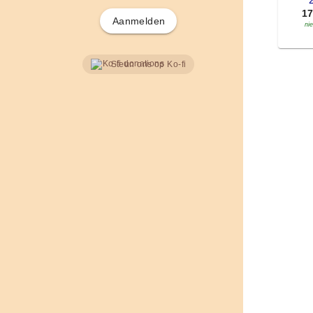
'
1
Aanmelden
ni
Steun ons op Ko-fi