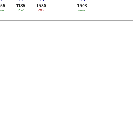
21
'22
'23
...
'25
759
1185
1580
1908
euw
+574
-395
nieuw