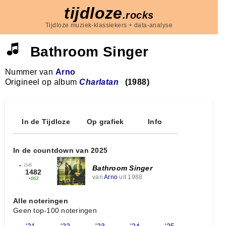
tijdloze
.rocks
Tijdloze muziek-klassiekers + data-analyse
Bathroom Singer
Nummer van
Arno
Origineel op album
Charlatan
(1988)
In de Tijdloze
Op grafiek
Info
In de countdown van 2025
←
2145
Bathroom Singer
1482
van
Arno
uit 1988
+663
Alle noteringen
Geen top-100 noteringen