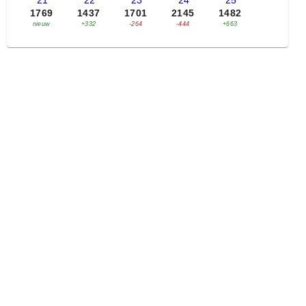
'21
'22
'23
'24
'25
1769
1437
1701
2145
1482
nieuw
+332
-264
-444
+663