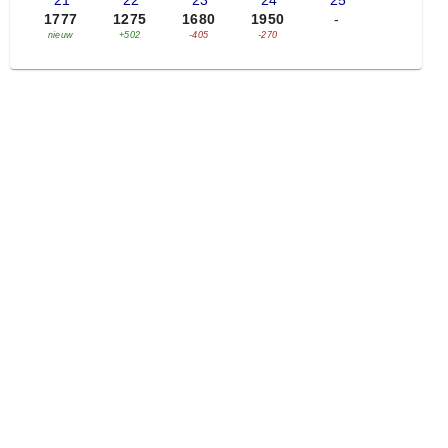
'21
'22
'23
'24
'25
1777
1275
1680
1950
-
nieuw
+502
-405
-270