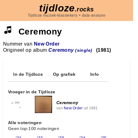
tijdloze
.rocks
Tijdloze muziek-klassiekers + data-analyse
Ceremony
Nummer van
New Order
Origineel op album
Ceremony
(1981)
(single)
In de Tijdloze
Op grafiek
Info
Vroeger in de Tijdloze
Ceremony
←
1950
-
van
New Order
uit 1981
Alle noteringen
Geen top-100 noteringen