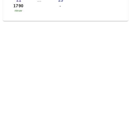
'21
...
'25
1790
-
nieuw