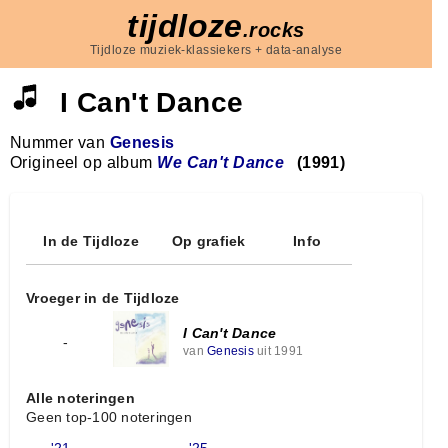
tijdloze
.rocks
Tijdloze muziek-klassiekers + data-analyse
I Can't Dance
Nummer van
Genesis
Origineel op album
We Can't Dance
(1991)
In de Tijdloze
Op grafiek
Info
Vroeger in de Tijdloze
I Can't Dance
-
van
Genesis
uit 1991
Alle noteringen
Geen top-100 noteringen