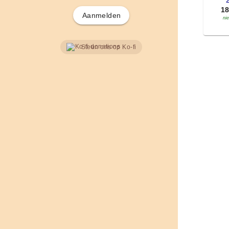
'
1
Aanmelden
ni
Steun ons op Ko-fi