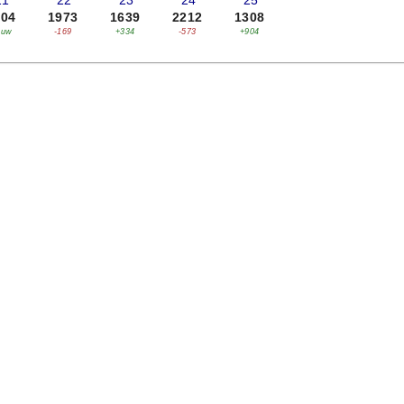
21
'22
'23
'24
'25
804
1973
1639
2212
1308
euw
-169
+334
-573
+904