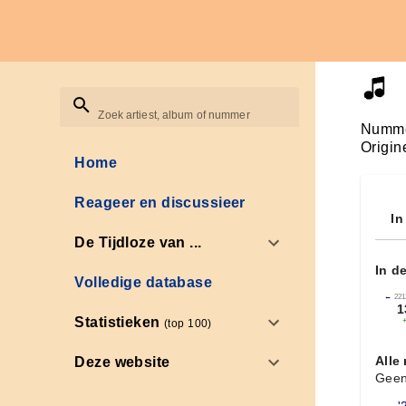
Zoek artiest, album of nummer
Numme
Origin
Home
Reageer en discussieer
In
De Tijdloze van ...
In d
Volledige database
←
221
1
Statistieken
(top 100)
Alle
Deze website
Geen