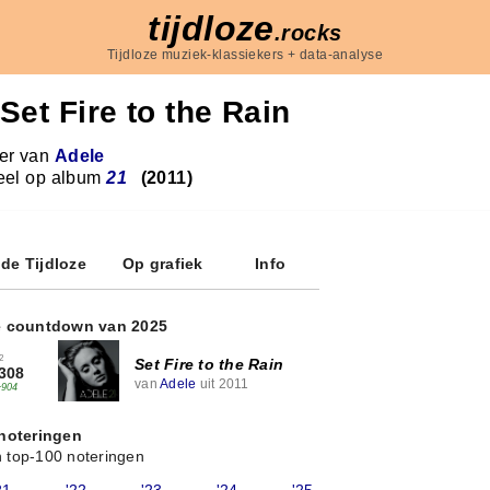
tijdloze
.rocks
Tijdloze muziek-klassiekers + data-analyse
Set Fire to the Rain
r van
Adele
eel op album
21
(2011)
 de Tijdloze
Op grafiek
Info
e countdown van 2025
2
Set Fire to the Rain
308
van
Adele
uit 2011
+904
 noteringen
 top-100 noteringen