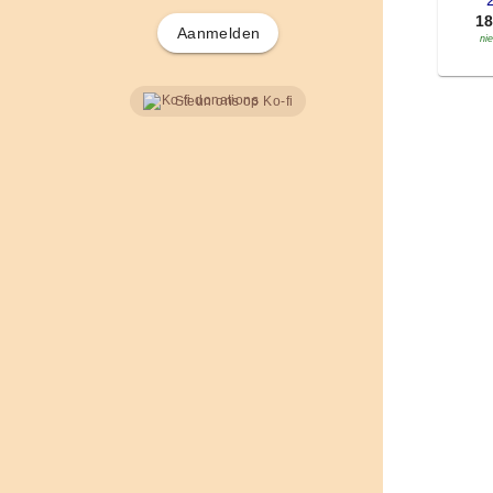
'
1
Aanmelden
ni
Steun ons op Ko-fi