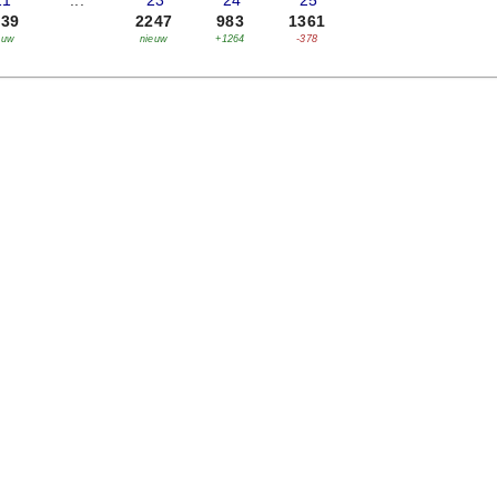
21
...
'23
'24
'25
839
2247
983
1361
euw
nieuw
+1264
-378