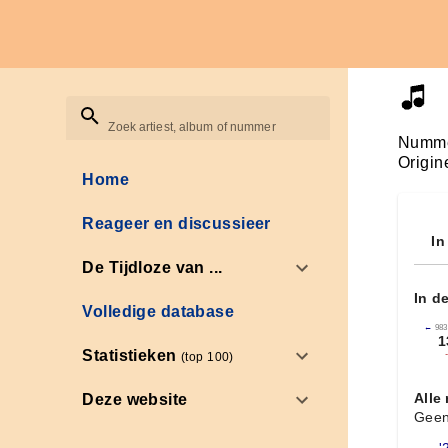
Zoek artiest, album of nummer
Numme
Origin
Home
Reageer en discussieer
In
De Tijdloze van ...
In d
Volledige database
←
983
1
Statistieken
(top 100)
Alle
Deze website
Geen