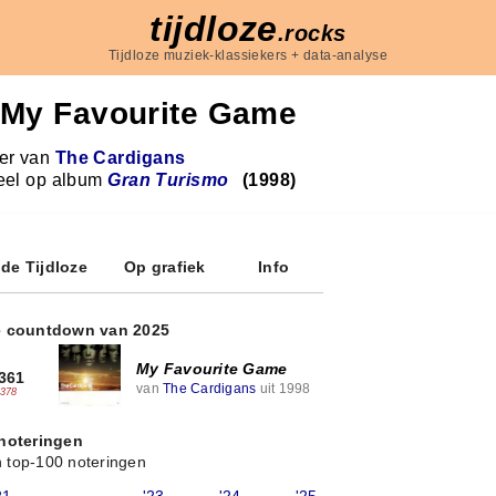
tijdloze
.rocks
Tijdloze muziek-klassiekers + data-analyse
My Favourite Game
r van
The Cardigans
eel op album
Gran Turismo
(1998)
 de Tijdloze
Op grafiek
Info
e countdown van 2025
My Favourite Game
361
van
The Cardigans
uit 1998
-378
 noteringen
 top-100 noteringen