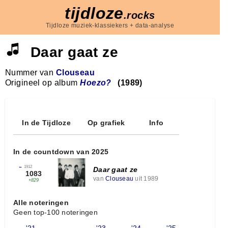
tijdloze
.rocks
Tijdloze muziek-klassiekers + data-analyse
Daar gaat ze
Nummer van
Clouseau
Origineel op album
Hoezo?
(1989)
In de Tijdloze
Op grafiek
Info
In de countdown van 2025
←
1912
Daar gaat ze
1083
van
Clouseau
uit 1989
+829
Alle noteringen
Geen top-100 noteringen