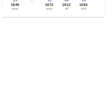
'21
...
'23
'24
'25
1846
1872
1912
1083
nieuw
nieuw
-40
+829