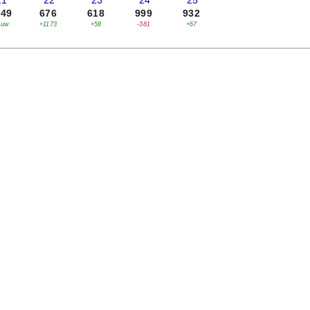
21
'22
'23
'24
'25
849
676
618
999
932
euw
+1173
+58
-381
+67