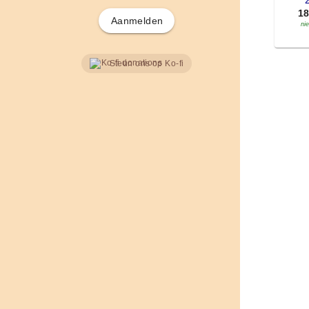
'
1
Aanmelden
ni
Steun ons op Ko-fi