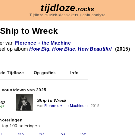
tijdloze
.rocks
Tijdloze muziek-klassiekers + data-analyse
Ship to Wreck
r van
Florence + the Machine
eel op album
How Big, How Blue, How Beautiful
(2015)
 de Tijdloze
Op grafiek
Info
e countdown van 2025
Ship to Wreck
932
van
Florence + the Machine
uit 2015
+67
 noteringen
 top-100 noteringen