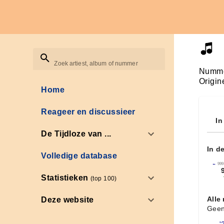
Zoek artiest, album of nummer
Numme
Origin
Home
Reageer en discussieer
In
De Tijdloze van ...
In d
Volledige database
←
999
Statistieken
(top 100)
Alle
Deze website
Geen