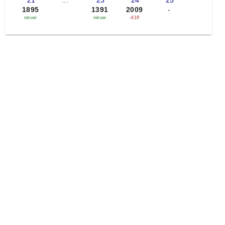
'21
...
'23
'24
'25
1895
1391
2009
-
nieuw
nieuw
-618