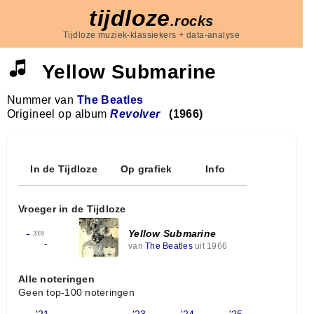
tijdloze
.rocks
Tijdloze muziek-klassiekers + data-analyse
Yellow Submarine
Nummer van
The Beatles
Origineel op album
Revolver
(1966)
In de Tijdloze
Op grafiek
Info
Vroeger in de Tijdloze
Yellow Submarine
←
2009
-
van
The Beatles
uit 1966
Alle noteringen
Geen top-100 noteringen