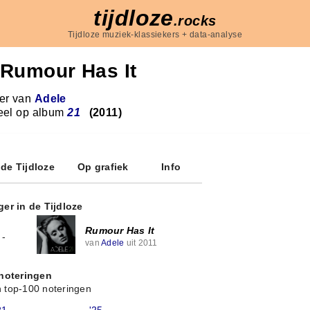
tijdloze
.rocks
Tijdloze muziek-klassiekers + data-analyse
Rumour Has It
r van
Adele
eel op album
21
(2011)
 de Tijdloze
Op grafiek
Info
ger in de Tijdloze
Rumour Has It
-
van
Adele
uit 2011
 noteringen
 top-100 noteringen