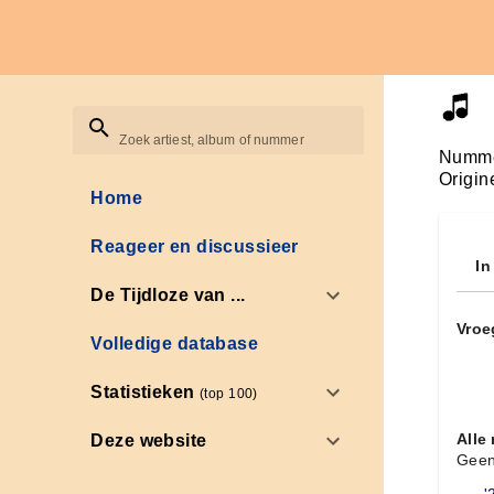
Zoek artiest, album of nummer
Numme
Origin
Home
Reageer en discussieer
In
De Tijdloze van ...
Vroe
Volledige database
Statistieken
(top 100)
Alle
Deze website
Geen