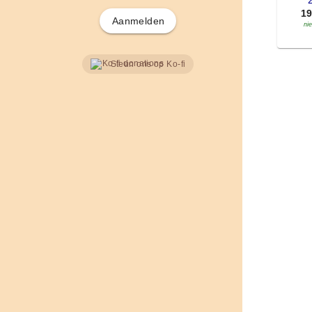
'
1
Aanmelden
ni
Steun ons op Ko-fi