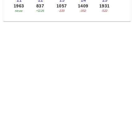
'21
'22
'23
'24
'25
1963
837
1057
1409
1931
nieuw
+1126
-220
-352
-522