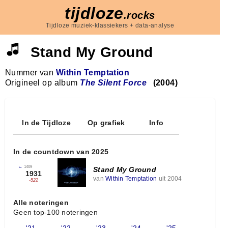
tijdloze
.rocks
Tijdloze muziek-klassiekers + data-analyse
Stand My Ground
Nummer van
Within Temptation
Origineel op album
The Silent Force
(2004)
In de Tijdloze
Op grafiek
Info
In de countdown van 2025
←
1409
Stand My Ground
1931
van
Within Temptation
uit 2004
-522
Alle noteringen
Geen top-100 noteringen