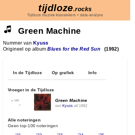
tijdloze
.rocks
Tijdloze muziek-klassiekers + data-analyse
Green Machine
Nummer van
Kyuss
Origineel op album
Blues for the Red Sun
(1992)
In de Tijdloze
Op grafiek
Info
Vroeger in de Tijdloze
Green Machine
←
1962
-
van
Kyuss
uit 1992
Alle noteringen
Geen top-100 noteringen