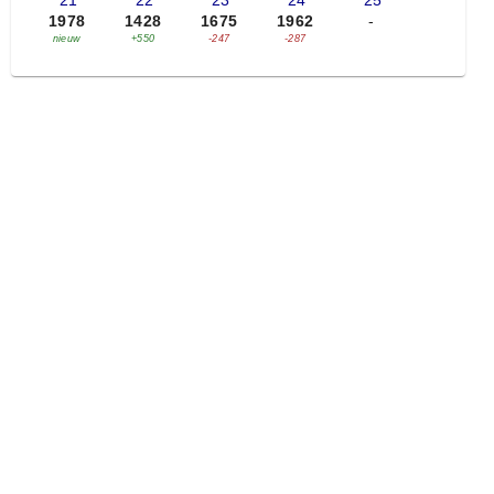
'21
'22
'23
'24
'25
1978
1428
1675
1962
-
nieuw
+550
-247
-287