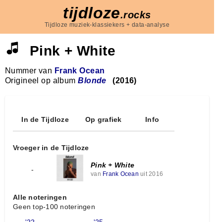
tijdloze
.rocks
Tijdloze muziek-klassiekers + data-analyse
Pink + White
Nummer van
Frank Ocean
Origineel op album
Blonde
(2016)
In de Tijdloze
Op grafiek
Info
Vroeger in de Tijdloze
Pink + White
-
van
Frank Ocean
uit 2016
Alle noteringen
Geen top-100 noteringen