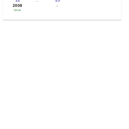
'22
...
'25
2008
-
nieuw