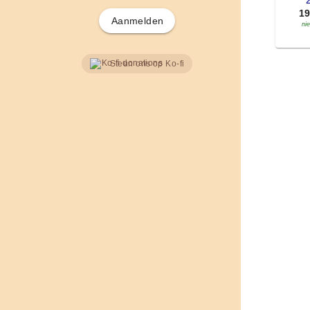
'
1
Aanmelden
ni
Steun ons op Ko-fi