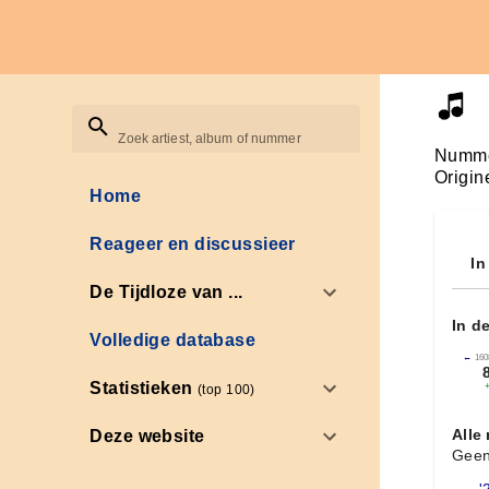
Zoek artiest, album of nummer
Numme
Origin
Home
Reageer en discussieer
In
De Tijdloze van ...
In d
Volledige database
←
160
Statistieken
(top 100)
Alle
Deze website
Geen