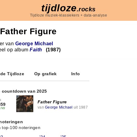
tijdloze
.rocks
Tijdloze muziek-klassiekers + data-analyse
Father Figure
r van
George Michael
eel op album
Faith
(1987)
 de Tijdloze
Op grafiek
Info
e countdown van 2025
8
Father Figure
859
van
George Michael
uit 1987
+749
 noteringen
 top-100 noteringen