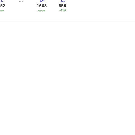
22
...
'24
'25
952
1608
859
euw
nieuw
+749