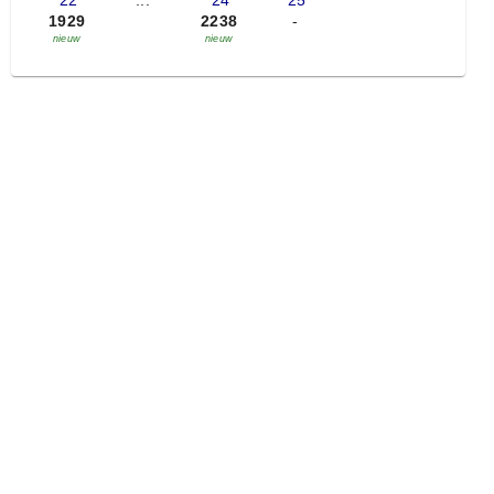
'22
...
'24
'25
1929
2238
-
nieuw
nieuw