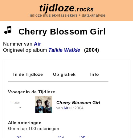
tijdloze
.rocks
Tijdloze muziek-klassiekers + data-analyse
Cherry Blossom Girl
Nummer van
Air
Origineel op album
Talkie Walkie
(2004)
In de Tijdloze
Op grafiek
Info
Vroeger in de Tijdloze
Cherry Blossom Girl
←
2238
-
van
Air
uit 2004
Alle noteringen
Geen top-100 noteringen