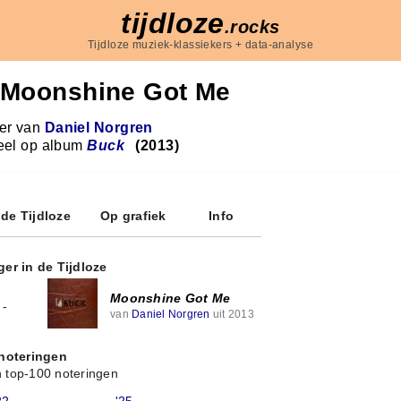
tijdloze
.rocks
Tijdloze muziek-klassiekers + data-analyse
Moonshine Got Me
r van
Daniel Norgren
eel op album
Buck
(2013)
 de Tijdloze
Op grafiek
Info
ger in de Tijdloze
Moonshine Got Me
-
van
Daniel Norgren
uit 2013
 noteringen
 top-100 noteringen