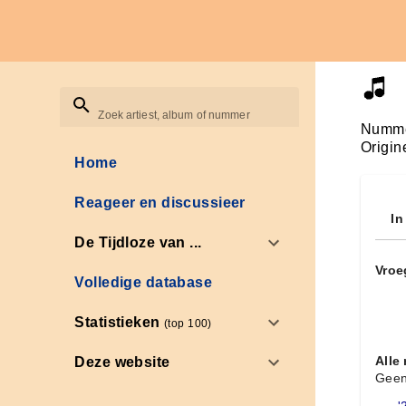
Zoek artiest, album of nummer
Numme
Origin
Home
Reageer en discussieer
In
De Tijdloze van ...
Vroe
Volledige database
Statistieken
(top 100)
Alle
Deze website
Geen