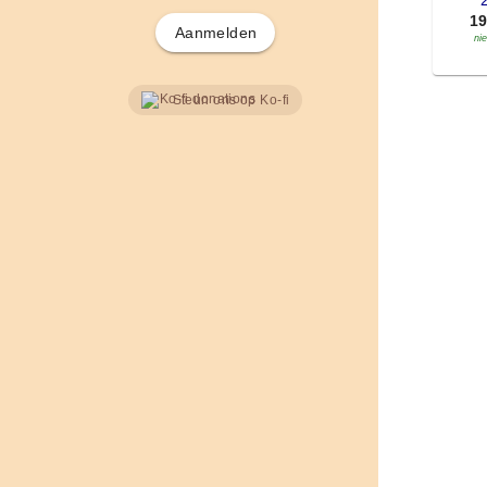
'
1
Aanmelden
ni
Steun ons op Ko-fi