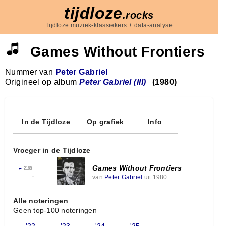
tijdloze
.rocks
Tijdloze muziek-klassiekers + data-analyse
Games Without Frontiers
Nummer van
Peter Gabriel
Origineel op album
Peter Gabriel (III)
(1980)
In de Tijdloze
Op grafiek
Info
Vroeger in de Tijdloze
Games Without Frontiers
←
2168
-
van
Peter Gabriel
uit 1980
Alle noteringen
Geen top-100 noteringen