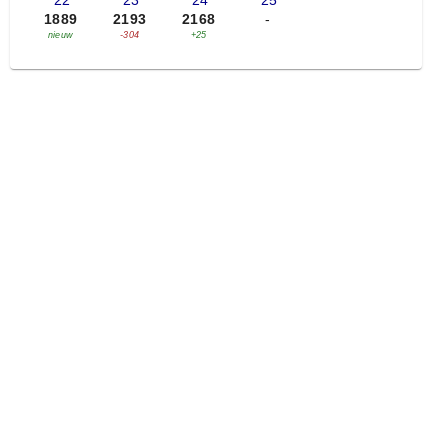
'22
'23
'24
'25
1889
2193
2168
-
nieuw
-304
+25