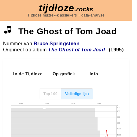
tijdloze
.rocks
Tijdloze muziek-klassiekers + data-analyse
The Ghost of Tom Joad
Nummer van
Bruce Springsteen
Origineel op album
The Ghost of Tom Joad
(1995)
In de Tijdloze
Op grafiek
Info
Top 100
Volledige lijst
1990
2000
2010
2020
1
100
250
500
750
1000
1250