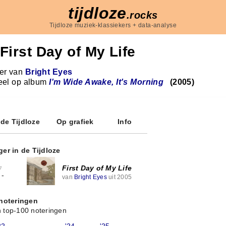
tijdloze
.rocks
Tijdloze muziek-klassiekers + data-analyse
First Day of My Life
r van
Bright Eyes
eel op album
I'm Wide Awake, It's Morning
(2005)
 de Tijdloze
Op grafiek
Info
ger in de Tijdloze
First Day of My Life
7
-
van
Bright Eyes
uit 2005
 noteringen
 top-100 noteringen