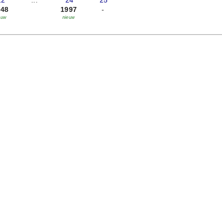
22
...
'24
'25
848
1997
-
euw
nieuw