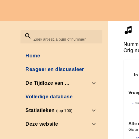
Zoek artiest, album of nummer
Numme
Origin
Home
Reageer en discussieer
In
De Tijdloze van ...
Vroe
Volledige database
←
199
Statistieken
(top 100)
Alle
Deze website
Geen