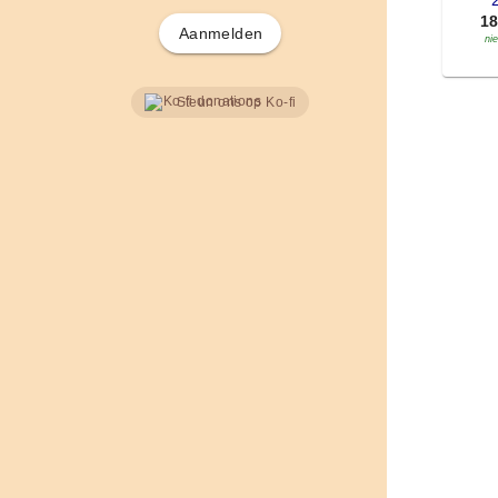
'
1
Aanmelden
ni
Steun ons op Ko-fi