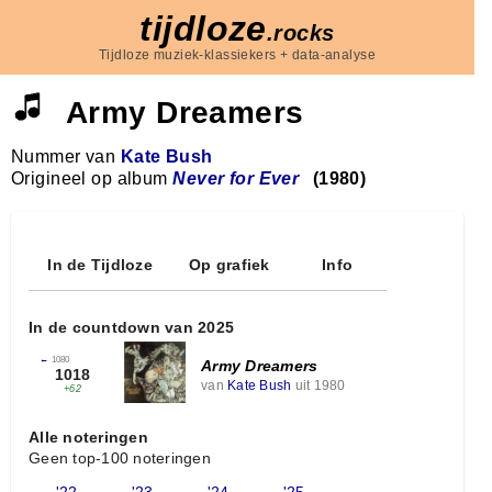
tijdloze
.rocks
Tijdloze muziek-klassiekers + data-analyse
Army Dreamers
Nummer van
Kate Bush
Origineel op album
Never for Ever
(1980)
In de Tijdloze
Op grafiek
Info
In de countdown van 2025
←
1080
Army Dreamers
1018
van
Kate Bush
uit 1980
+62
Alle noteringen
Geen top-100 noteringen