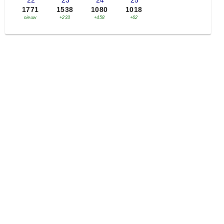
'22
'23
'24
'25
1771
1538
1080
1018
nieuw
+233
+458
+62