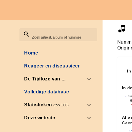
Zoek artiest, album of nummer
Numme
Origin
Home
Reageer en discussieer
In
De Tijdloze van ...
In d
Volledige database
←
399
Statistieken
(top 100)
Alle
Deze website
Geen