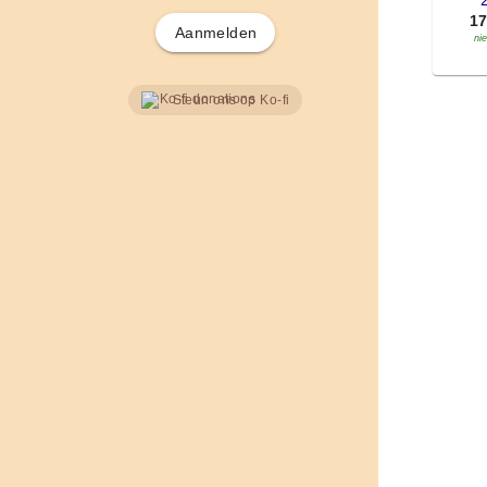
'
1
Aanmelden
ni
Steun ons op Ko-fi