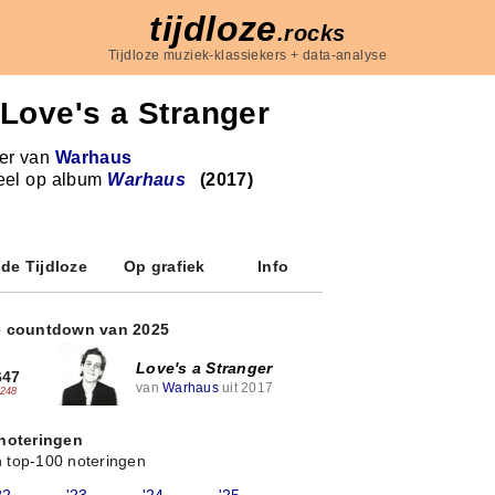
tijdloze
.rocks
Tijdloze muziek-klassiekers + data-analyse
Love's a Stranger
r van
Warhaus
eel op album
Warhaus
(2017)
 de Tijdloze
Op grafiek
Info
e countdown van 2025
Love's a Stranger
647
van
Warhaus
uit 2017
-248
 noteringen
 top-100 noteringen