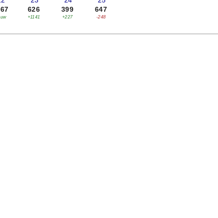
22
'23
'24
'25
767
626
399
647
euw
+1141
+227
-248