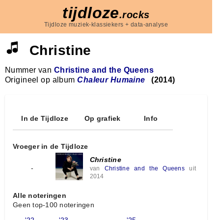
tijdloze
.rocks
Tijdloze muziek-klassiekers + data-analyse
Christine
Nummer van
Christine and the Queens
Origineel op album
Chaleur Humaine
(2014)
In de Tijdloze
Op grafiek
Info
Vroeger in de Tijdloze
Christine
-
van
Christine and the Queens
uit
2014
Alle noteringen
Geen top-100 noteringen