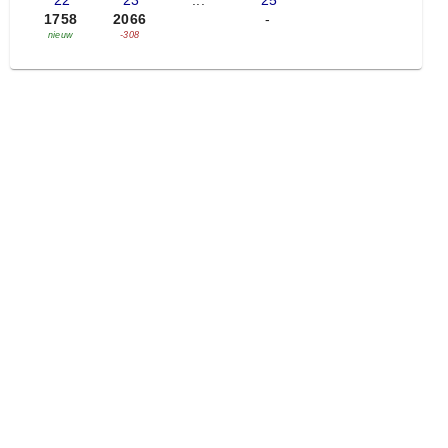
'22
'23
...
'25
1758
2066
-
nieuw
-308