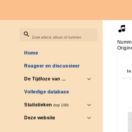
Zoek artiest, album of nummer
Numme
Origin
Home
Reageer en discussieer
In
De Tijdloze van ...
Volledige database
Statistieken
(top 100)
Deze website