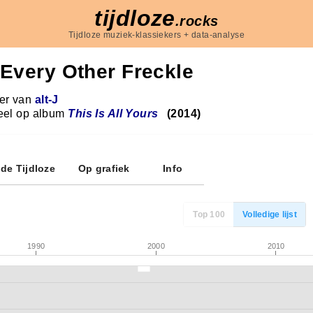
tijdloze
.rocks
Tijdloze muziek-klassiekers + data-analyse
Every Other Freckle
r van
alt-J
eel op album
This Is All Yours
(2014)
 de Tijdloze
Op grafiek
Info
Top 100
Volledige lijst
1990
2000
2010