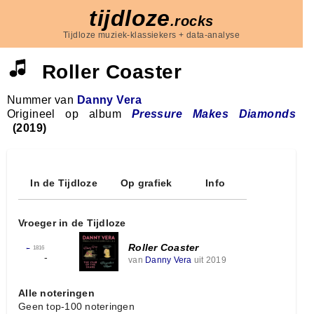
tijdloze
.rocks
Tijdloze muziek-klassiekers + data-analyse
Roller Coaster
Nummer van
Danny Vera
Origineel op album
Pressure Makes Diamonds
(2019)
In de Tijdloze
Op grafiek
Info
Vroeger in de Tijdloze
Roller Coaster
←
1816
-
van
Danny Vera
uit 2019
Alle noteringen
Geen top-100 noteringen