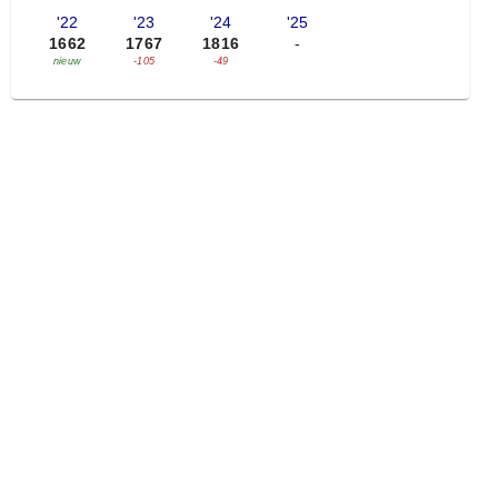
'22
'23
'24
'25
1662
1767
1816
-
nieuw
-105
-49