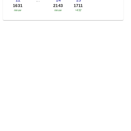
'22
...
'24
'25
1631
2143
1711
nieuw
nieuw
+432