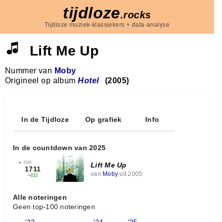
tijdloze
.rocks
Tijdloze muziek-klassiekers + data-analyse
Lift Me Up
Nummer van
Moby
Origineel op album
Hotel
(2005)
In de Tijdloze
Op grafiek
Info
In de countdown van 2025
←
2143
Lift Me Up
1711
van
Moby
uit 2005
+432
Alle noteringen
Geen top-100 noteringen