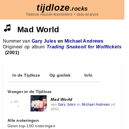
tijdloze
.rocks
Tijdloze muziek-klassiekers + data-analyse
Mad World
Nummer van
Gary Jules
en
Michael Andrews
Origineel op album
Trading Snakeoil for Wolftickets
(2001)
In de Tijdloze
Op grafiek
Info
Vroeger in de Tijdloze
Mad World
←
1675
van
Gary Jules
en
Michael Andrews
uit
-
2001
Alle noteringen
Geen top-100 noteringen