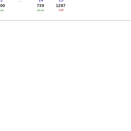
22
...
'24
'25
600
739
1287
euw
nieuw
-548