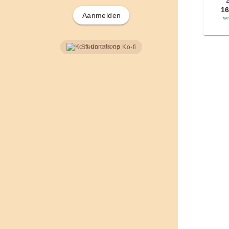
'
1
Aanmelden
ni
Steun ons op Ko-fi