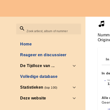
Zoek artiest, album of nummer
Numme
Origin
Home
Reageer en discussieer
In
De Tijdloze van ...
In d
Volledige database
←
739
1
Statistieken
(top 100)
Alle
Deze website
Geen