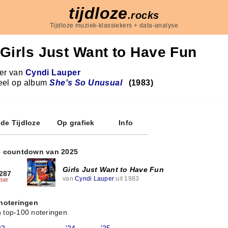
tijdloze
.rocks
Tijdloze muziek-klassiekers + data-analyse
Girls Just Want to Have Fun
r van
Cyndi Lauper
eel op album
She's So Unusual
(1983)
 de Tijdloze
Op grafiek
Info
e countdown van 2025
Girls Just Want to Have Fun
287
van
Cyndi Lauper
uit 1983
-548
 noteringen
 top-100 noteringen