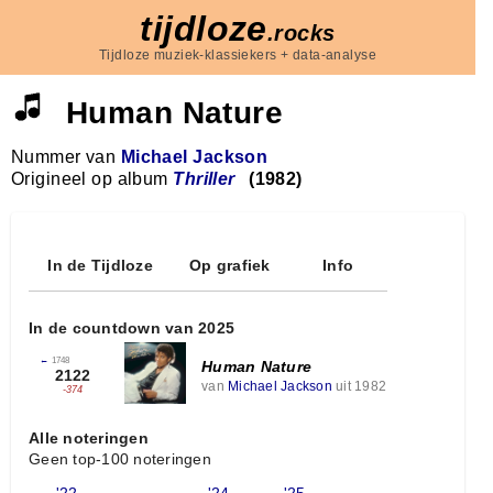
tijdloze
.rocks
Tijdloze muziek-klassiekers + data-analyse
Human Nature
Nummer van
Michael Jackson
Origineel op album
Thriller
(1982)
In de Tijdloze
Op grafiek
Info
In de countdown van 2025
←
1748
Human Nature
2122
van
Michael Jackson
uit 1982
-374
Alle noteringen
Geen top-100 noteringen