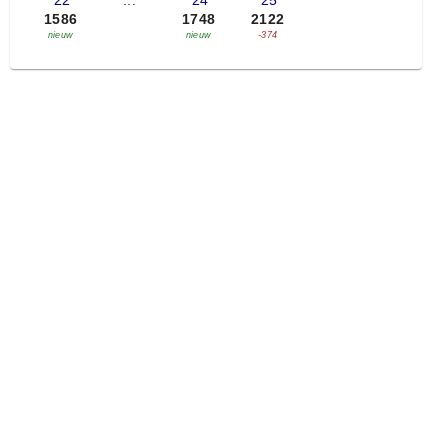
'22
...
'24
'25
1586
1748
2122
nieuw
nieuw
-374