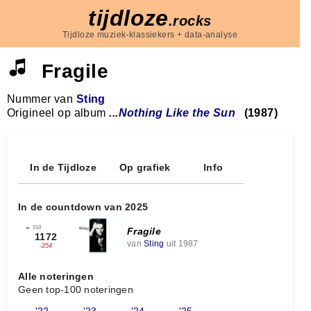
tijdloze
.rocks
Tijdloze muziek-klassiekers + data-analyse
Fragile
Nummer van
Sting
Origineel op album
...Nothing Like the Sun
(1987)
In de Tijdloze
Op grafiek
Info
In de countdown van 2025
←
918
Fragile
1172
van
Sting
uit 1987
-254
Alle noteringen
Geen top-100 noteringen