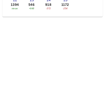
'22
'23
'24
'25
1394
546
918
1172
nieuw
+848
-372
-254