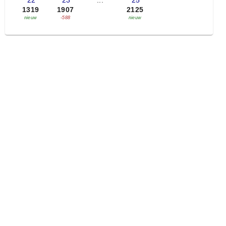
'22
'23
...
'25
1319
1907
2125
nieuw
-588
nieuw