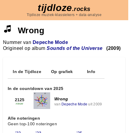
tijdloze
.rocks
Tijdloze muziek-klassiekers + data-analyse
Wrong
Nummer van
Depeche Mode
Origineel op album
Sounds of the Universe
(2009)
In de Tijdloze
Op grafiek
Info
In de countdown van 2025
Wrong
2125
van
Depeche Mode
uit 2009
nieuw
Alle noteringen
Geen top-100 noteringen