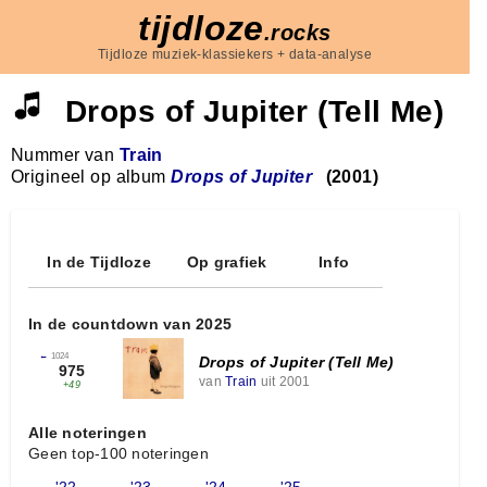
tijdloze
.rocks
Tijdloze muziek-klassiekers + data-analyse
Drops of Jupiter (Tell Me)
Nummer van
Train
Origineel op album
Drops of Jupiter
(2001)
In de Tijdloze
Op grafiek
Info
In de countdown van 2025
←
1024
Drops of Jupiter (Tell Me)
975
van
Train
uit 2001
+49
Alle noteringen
Geen top-100 noteringen