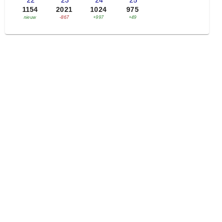
'22
'23
'24
'25
1154
2021
1024
975
nieuw
-867
+997
+49