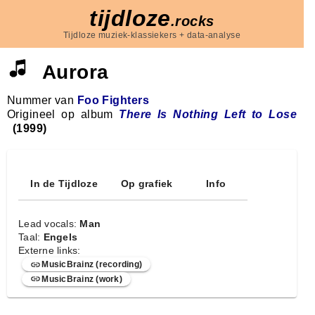
tijdloze
.rocks
Tijdloze muziek-klassiekers + data-analyse
Aurora
Nummer van
Foo Fighters
Origineel op album
There Is Nothing Left to Lose
(1999)
In de Tijdloze
Op grafiek
Info
Lead vocals:
Man
Taal:
Engels
Externe links:
MusicBrainz (recording)
MusicBrainz (work)