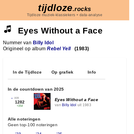
tijdloze
.rocks
Tijdloze muziek-klassiekers + data-analyse
Eyes Without a Face
Nummer van
Billy Idol
Origineel op album
Rebel Yell
(1983)
In de Tijdloze
Op grafiek
Info
In de countdown van 2025
←
1636
Eyes Without a Face
1282
van
Billy Idol
uit 1983
+354
Alle noteringen
Geen top-100 noteringen