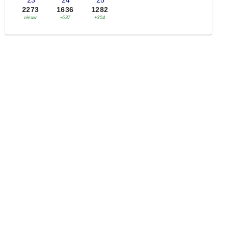
'23
'24
'25
2273
1636
1282
nieuw
+637
+354