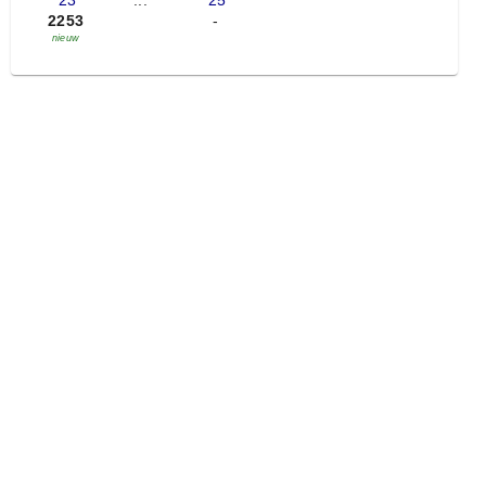
'23
...
'25
2253
-
nieuw