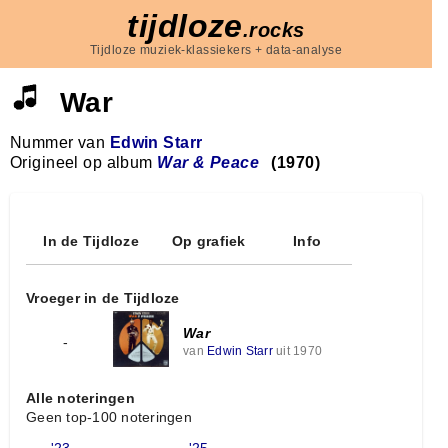
tijdloze
.rocks
Tijdloze muziek-klassiekers + data-analyse
War
Nummer van
Edwin Starr
Origineel op album
War & Peace
(1970)
In de Tijdloze
Op grafiek
Info
Vroeger in de Tijdloze
War
-
van
Edwin Starr
uit 1970
Alle noteringen
Geen top-100 noteringen