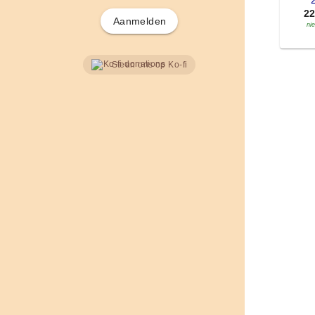
'
2
Aanmelden
ni
Steun ons op Ko-fi