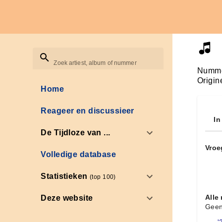
Zoek artiest, album of nummer
Numme
Origin
Home
Reageer en discussieer
In
De Tijdloze van ...
Vroe
Volledige database
Statistieken
(top 100)
Alle
Deze website
Geen