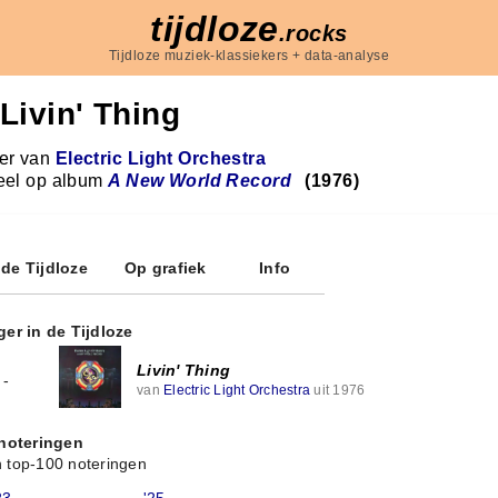
tijdloze
.rocks
Tijdloze muziek-klassiekers + data-analyse
Livin' Thing
r van
Electric Light Orchestra
eel op album
A New World Record
(1976)
 de Tijdloze
Op grafiek
Info
ger in de Tijdloze
Livin' Thing
-
van
Electric Light Orchestra
uit 1976
 noteringen
 top-100 noteringen