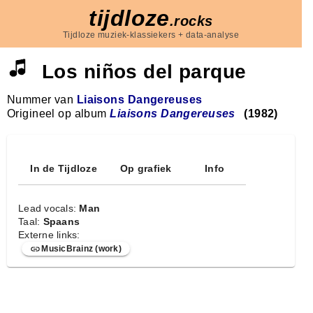
tijdloze
.rocks
Tijdloze muziek-klassiekers + data-analyse
Los niños del parque
Nummer van
Liaisons Dangereuses
Origineel op album
Liaisons Dangereuses
(1982)
In de Tijdloze
Op grafiek
Info
Lead vocals:
Man
Taal:
Spaans
Externe links:
MusicBrainz (work)