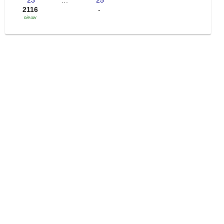
'23
...
'25
2116
-
nieuw