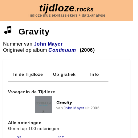
tijdloze
.rocks
Tijdloze muziek-klassiekers + data-analyse
Gravity
Nummer van
John Mayer
Origineel op album
Continuum
(2006)
In de Tijdloze
Op grafiek
Info
Vroeger in de Tijdloze
Gravity
-
van
John Mayer
uit 2006
Alle noteringen
Geen top-100 noteringen