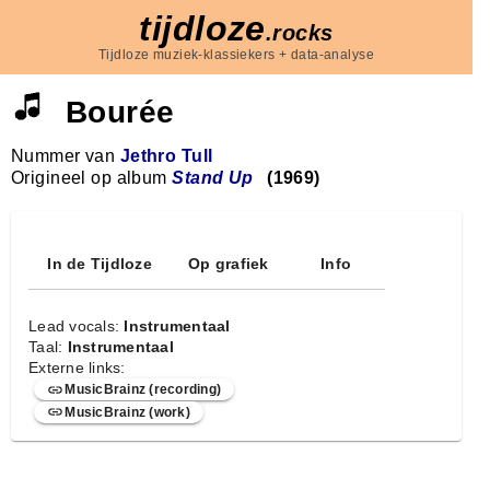
tijdloze
.rocks
Tijdloze muziek-klassiekers + data-analyse
Bourée
Nummer van
Jethro Tull
Origineel op album
Stand Up
(1969)
In de Tijdloze
Op grafiek
Info
Lead vocals:
Instrumentaal
Taal:
Instrumentaal
Externe links:
MusicBrainz (recording)
MusicBrainz (work)