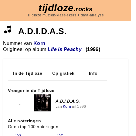
tijdloze
.rocks
Tijdloze muziek-klassiekers + data-analyse
A.D.I.D.A.S.
Nummer van
Korn
Origineel op album
Life Is Peachy
(1996)
In de Tijdloze
Op grafiek
Info
Vroeger in de Tijdloze
A.D.I.D.A.S.
-
van
Korn
uit 1996
Alle noteringen
Geen top-100 noteringen