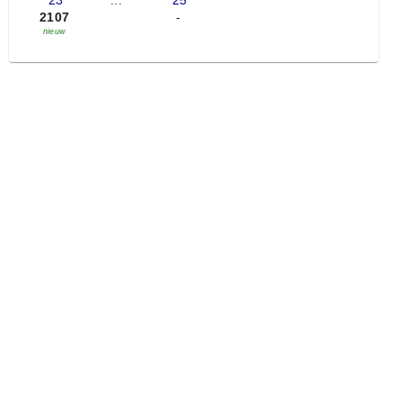
'23
...
'25
2107
-
nieuw