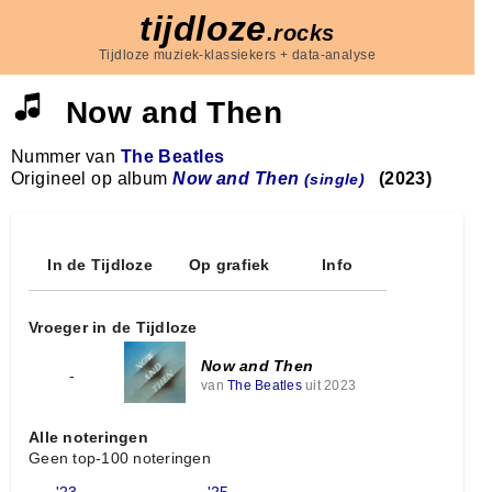
tijdloze
.rocks
Tijdloze muziek-klassiekers + data-analyse
Now and Then
Nummer van
The Beatles
Origineel op album
Now and Then
(2023)
(single)
In de Tijdloze
Op grafiek
Info
Vroeger in de Tijdloze
Now and Then
-
van
The Beatles
uit 2023
Alle noteringen
Geen top-100 noteringen