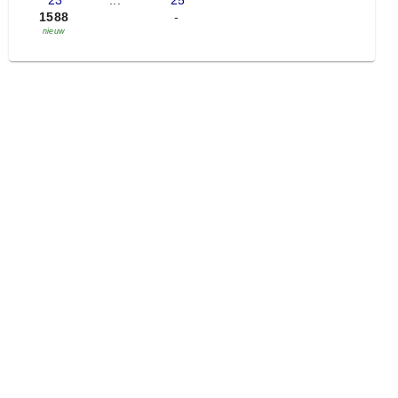
'23
...
'25
1588
-
nieuw