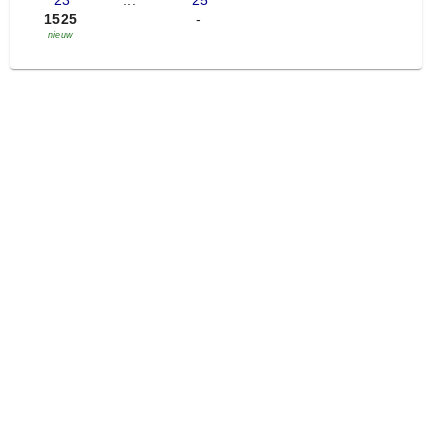
'23
...
'25
1525
-
nieuw