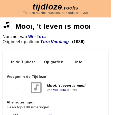
tijdloze
.rocks
Tijdloze muziek-klassiekers + data-analyse
Mooi, 't leven is mooi
Nummer van
Will Tura
Origineel op album
Tura Vandaag
(1989)
In de Tijdloze
Op grafiek
Info
Vroeger in de Tijdloze
Mooi, 't leven is mooi
-
van
Will Tura
uit 1989
Alle noteringen
Geen top-100 noteringen